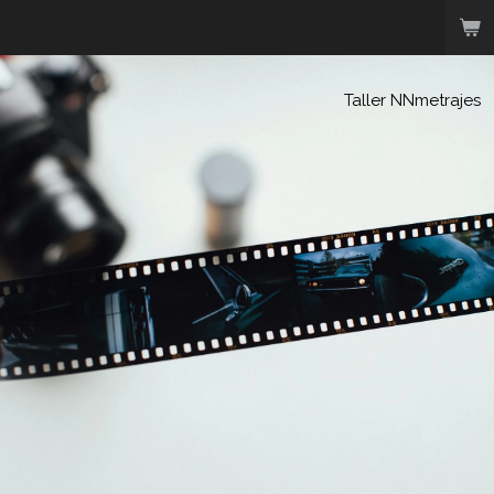
Ir
al
contenido
principal
Taller NNmetrajes