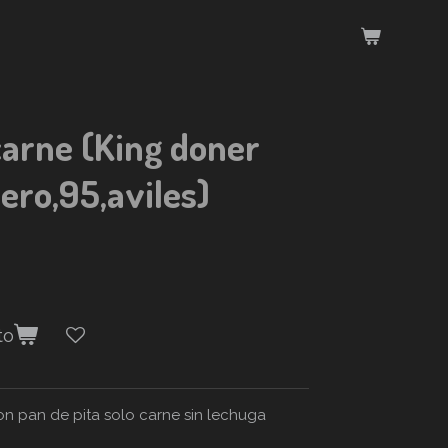
arne (King doner
ero,95,aviles)
to
on pan de pita solo carne sin lechuga