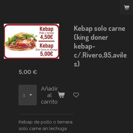
Ir
al
contenido
principal
Kebap solo carne
(king doner
kebap-
c/.Rivero,95,avile
s)
5,00 €
Añadir
al
carrito
Kebap de pollo o ternera
solo carne sin lechuga