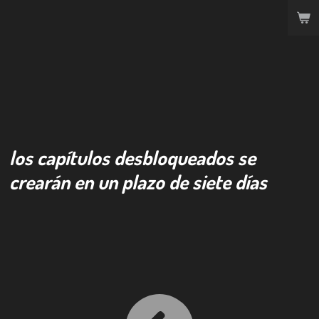
Ir
al
contenido
principal
los capítulos desbloqueados se
crearán en un plazo de siete días