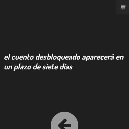
Ir
al
contenido
principal
el cuento desbloqueado aparecerá en
un plazo de siete días